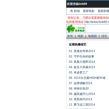
欢迎光临bnb89
夜.剧场
最新电影
最新剧
特别公告：习惯从某度搜索本站
站的备用地址
http://www.bnb89.
首页
|
电影
|
电视剧
|
综艺
近期热播综艺
01. 美食好简单2013
02. 守护生命的故事
03. 凤凰大视野2014
04. 娱乐大风暴2014
05. 奇迹梦工厂
06. 2014台北最HIGH新年城
07. 金牌调解2014
08. 摔角狂热30
09. 越策越开心2014
10. 美凤有约2014
11. 腾飞说三国2014