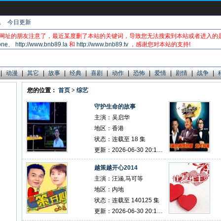
集
今日更新
网址的朋友注意了，最近某度删了本站的关键词，导致您无法搜索到本站或者进入的
one
、
http://www.bnb89.la
和
http://www.bnb89.tv
，感谢您对本站的支持!
|
动漫
|
其它
|
故事
|
经典
|
喜剧
|
动作
|
恐怖
|
爱情
|
剧情
|
战争
|
您的位置：
首页
>
综艺
守护生命的故事
主演：吴启华
地区：香港
状态：连载至 18 集
更新：2026-06-30 20:15:03
越策越开心2014
主演：汪涵,马可等
地区：内地
状态：连载至 140125 集
更新：2026-06-30 20:14:53